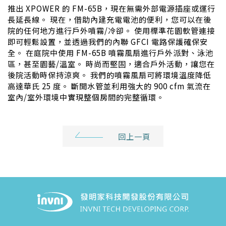
推出 XPOWER 的 FM-65B，現在無需外部電源插座或運行
長延長線。 現在，借助內建充電電池的便利，您可以在後
院的任何地方進行戶外噴霧/冷卻。 使用標準花園軟管連接
即可輕鬆設置，並透過我們的內聯 GFCI 電路保護確保安
全。 在庭院中使用 FM-65B 噴霧風扇進行戶外派對、泳池
區，甚至園藝/溫室。 時尚而堅固，適合戶外活動，讓您在
後院活動時保持涼爽。 我們的噴霧風扇可將環境溫度降低
高達華氏 25 度。 斷開水管並利用強大的 900 cfm 氣流在
室內/室外環境中實現整個房間的完整循環。
回上一頁