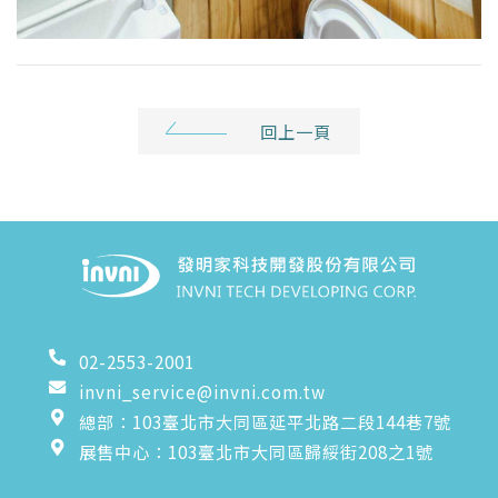
回上一頁
02-2553-2001
invni_service@invni.com.tw
總部：103臺北市大同區延平北路二段144巷7號
展售中心：103臺北市大同區歸綏街208之1號