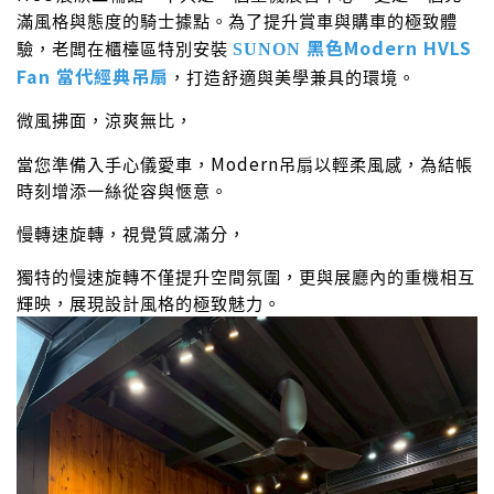
滿風格與態度的騎士據點。為了提升賞車與購車的極致體
黑色Modern HVLS
驗，老闆在櫃檯區特別安裝
SUNON
Fan 當代經典吊扇
，打造舒適與美學兼具的環境。
微風拂面，涼爽無比，
Modern
當您準備入手心儀愛車，
吊扇以輕柔風感，為結帳
時刻增添一絲從容與愜意。
慢轉速旋轉，視覺質感滿分，
獨特的慢速旋轉不僅提升空間氛圍，更與展廳內的重機相互
輝映，展現設計風格的極致魅力。