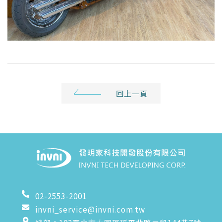
回上一頁
02-2553-2001
invni_service@invni.com.tw