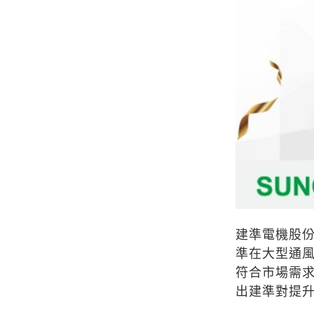
建準電機股份有
準在大型通
符合市場需求的
出建準對提