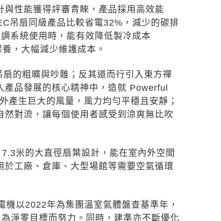
其卓越的設計與性能獲得評審青睞，產品採用高效能
EC吊扇同級產品比較省電32%，減少的碳排
空調系統使用時，能有效降低製冷成本
保養，大幅減少維護成本。
型工業吊扇的粗曠與吵雜；反其道而行引入東方禪
發展的核心精神中，造就 Powerful
內而外產生巨大的風量，風力均勻平穩且安靜；
自然對流，讓每個使用者感受到涼爽無比吹
速大風量，7.3米的大直徑扇葉設計，能在室內外空間
用於工廠、倉庫、大型場館等需要空氣循環
機以2022年為集團溫室氣體盤查基準年，
排，為淨零目標而努力。同時，建準亦不斷優化