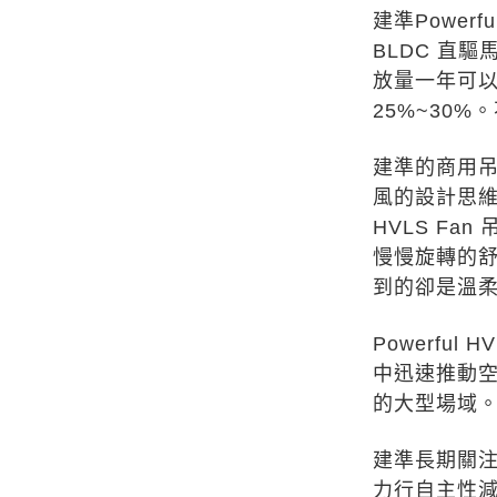
建準Power
BLDC 直
放量一年可
25%~30
建準的商用吊扇
風的設計思維
HVLS F
慢慢旋轉的
到的卻是溫
Powerfu
中迅速推動
的大型場域
建準長期關注
力行自主性減