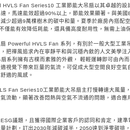
ful HVLS Fan Series10 工業節能大吊扇以
驅馬達，馬達能效超過90%以上，節能效果顯著。與美國
以減少超過9萬棵樹木的碳中和量。夏季於廠房內搭配
%。不僅能有效降低耗能，還具備高度耐用性，無需上油
 Powerful HVLS Fan 系列，有別於一般大
，把禪風追求內在寧靜平和與沉穩內斂的人文美學注入產品
an 吊扇系列擁有古樸而素雅的外觀， 輕輕運轉即可由
舒適視覺下帶來巨量的氣流，可促成大型空間良好空氣
柔舒適的風感。
l HVLS Fan Series10工業節能大吊扇主打慢轉
空氣流動，顯著改善悶熱與空氣不流通的問題，適合應
。
ESG議題，且獲得國際企業客戶的認同和肯定，建準電
量計劃，訂出2030年減碳減半，2050達到淨零碳