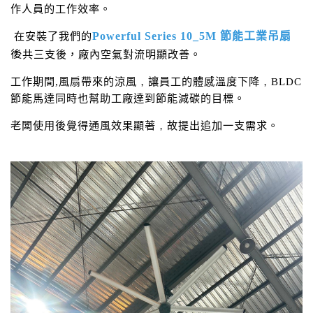
作人員的工作效率。
在安裝了我們的
Powerful Series 1
0_5M
節能工業吊扇
後
共三支後，廠內空氣對流明顯改善。
工作期間
,
風扇帶來的涼風
，
讓員工的體感溫度下降
，
BLDC
節能馬達同時也幫助工廠達到節能減碳的目標。
老闆使用後覺得通風效果顯著
，
故提出追加一支需求。