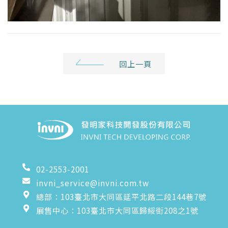
回上一頁
02-2553-2001
invni_service@invni.com.tw
總部：103臺北市大同區延平北路二段144巷7號
展售中心：103臺北市大同區歸綏街208之1號